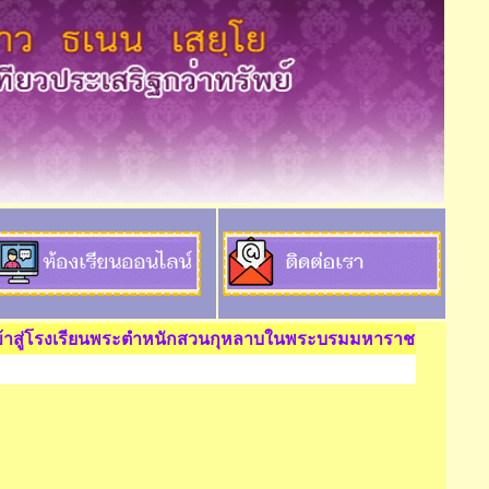
งเรียนพระตำหนักสวนกุหลาบในพระบรมมหาราชวัง สำนักงานเขตพื้